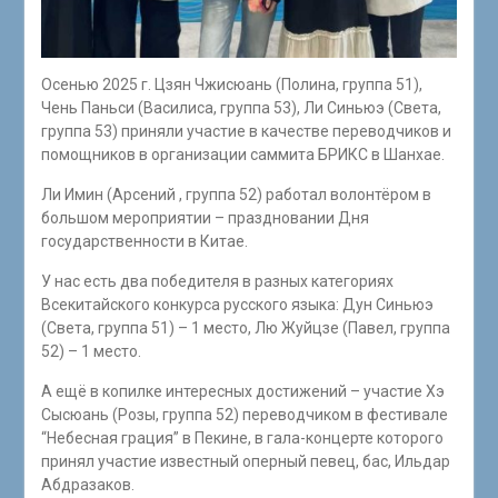
Осенью 2025 г. Цзян Чжисюань (Полина, группа 51),
Чень Паньси (Василиса, группа 53), Ли Синьюэ (Света,
группа 53) приняли участие в качестве переводчиков и
помощников в организации саммита БРИКС в Шанхае.
Ли Имин (Арсений , группа 52) работал волонтёром в
большом мероприятии – праздновании Дня
государственности в Китае.
У нас есть два победителя в разных категориях
Всекитайского конкурса русского языка: Дун Синьюэ
(Света, группа 51) – 1 место, Лю Жуйцзе (Павел, группа
52) – 1 место.
А ещё в копилке интересных достижений – участие Хэ
Сысюань (Розы, группа 52) переводчиком в фестивале
“Небесная грация” в Пекине, в гала-концерте которого
принял участие известный оперный певец, бас, Ильдар
Абдразаков.