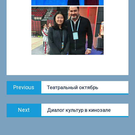
Навигация
Previous
Previous
Театральный октябрь
по
post:
записям
Next
Next
Диалог культур в кинозале
post: