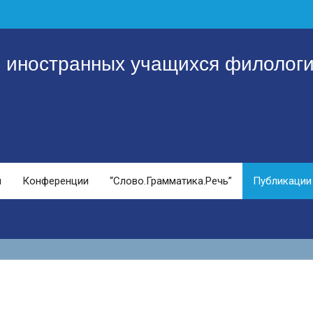
я иностранных учащихся филологи
и
Конференции
“Слово.Грамматика.Речь”
Публикации