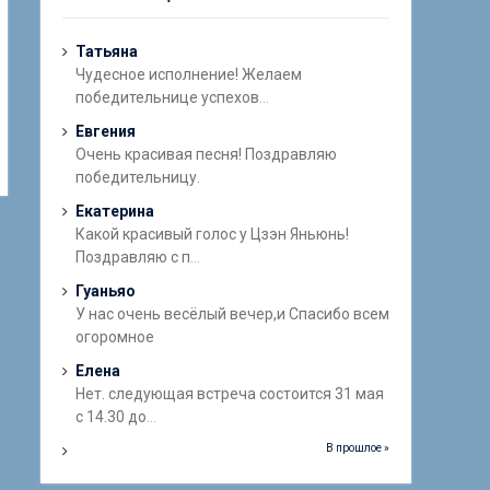
Татьяна
Чудесное исполнение! Желаем
победительнице успехов
...
Евгения
Очень красивая песня! Поздравляю
победительницу.
Екатерина
Какой красивый голос у Цзэн Яньюнь!
Поздравляю с п
...
Гуаньяо
У нас очень весёлый вечер,и Спасибо всем
огоромное
Елена
Нет. следующая встреча состоится 31 мая
с 14.30 до
...
В прошлое »