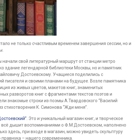
стало не только счастливым временем завершения сессии, но и
ы.
 начали свой литературный маршрут от станции метро
ко здание легендарной библиотеки Москвы, но и памятник
хайловичу Достоевскому. Учащиеся поделились с
й писателя и своими планами на будущее. Возле памятника
иция из живых цветов, макетов книг, знаменитых
ых разворотов книг с фрагментами текстов поэтов и
ели знакомые строки из поэмы А.Твардовского “Василий
из стихотворения К. Симонова “Жди меня”.
Достоевский”
. Это и уникальный магазин книг, и творческое
где всё дышит воспоминаниями о Ф.М.Достоевском, наполнено
ько здесь, при входе в магазин, можно увидеть скульптуру
о правнука – нашего современника.