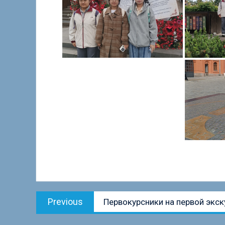
Навигация
Previous
Previous
Первокурсники на первой экск
по
post:
записям