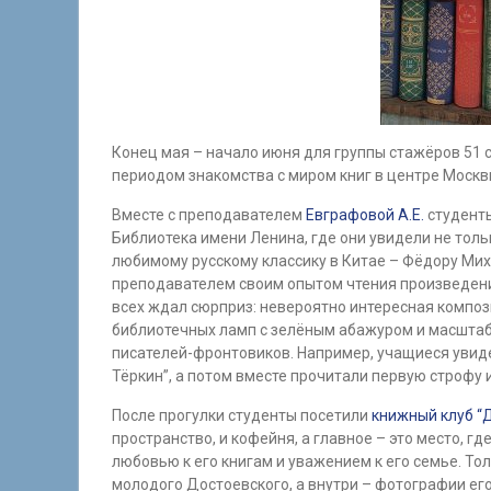
Конец мая – начало июня для группы стажёров 51 
периодом знакомства с миром книг в центре Москв
Вместе с преподавателем
Евграфовой А.Е.
студенты
Библиотека имени Ленина, где они увидели не толь
любимому русскому классику в Китае – Фёдору Ми
преподавателем своим опытом чтения произведени
всех ждал сюрприз: невероятно интересная композ
библиотечных ламп с зелёным абажуром и масштабн
писателей-фронтовиков. Например, учащиеся увид
Тёркин”, а потом вместе прочитали первую строфу 
После прогулки студенты посетили
книжный клуб “
пространство, и кофейня, а главное – это место, 
любовью к его книгам и уважением к его семье. Тол
молодого Достоевского, а внутри – фотографии ег