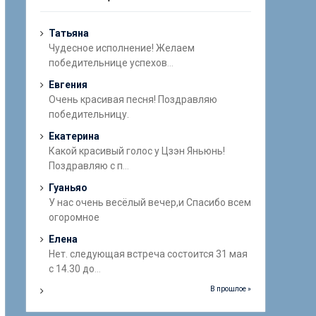
Татьяна
Чудесное исполнение! Желаем
победительнице успехов
...
Евгения
Очень красивая песня! Поздравляю
победительницу.
Екатерина
Какой красивый голос у Цзэн Яньюнь!
Поздравляю с п
...
Гуаньяо
У нас очень весёлый вечер,и Спасибо всем
огоромное
Елена
Нет. следующая встреча состоится 31 мая
с 14.30 до
...
В прошлое »