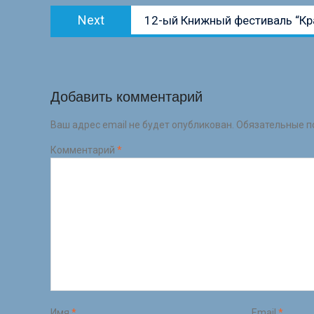
Next
Next
12-ый Книжный фестиваль “Кр
post:
Добавить комментарий
Ваш адрес email не будет опубликован.
Обязательные п
Комментарий
*
Имя
*
Email
*