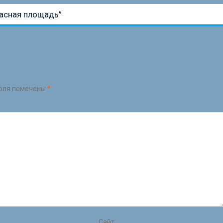
асная площадь”
оля помечены
*
Сайт