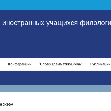
я иностранных учащихся филологи
и
Конференции
“Слово.Грамматика.Речь”
Публикации
оскве