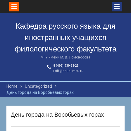
Skip
to
Кафедра русского языка для
content
иностранных учащихся
филологического факультета
МГУ имени М. В. Ломоносова
8 (495) 939-53-29
rkiff@philol.msu.ru
Home
Uncategorized
День города на Воробьевых горах
День города на Воробьевых горах