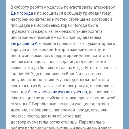
В субботу ребятам удалось почувствовать атмосферу
Дня города
и приобщиться к общему приподнятому
настроению жителей и гостей столицы на смотровой
площадке на Воробьёвых горах. Погода была
чудесная, стажёры из Пекинского университета
иностранных языков вместе с преподавателем
Евграфовой А.Е.
вместе прошли от 1-го гуманитарного
корпуса до смотровой. На протяжении всего пути
ребята знакомились с территорией университета: от
вечного огня до главного здания, от физического
факультета до большого газона и т.д. Путь от главного
здания МГУ до площадки на Воробьёвых горах
получился по-настоящему праздничным: работали
фонтаны, в их брызгах светилась радуга, освещались
солнцем
бюсты великих русских учёных
, развевались
флаги в цветах российского триколора и с символикой
столицы. С Воробьёвых гор наши учащиеся, затаив
дыхание, любовались панорамой города, слушали
рассказ преподавателя об основных
достопримечательностях столицы. Параллельно
ребята пополнили свой активный лексический запас