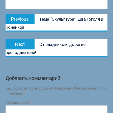
Навигация
Previous
Previous
Тема “Скульптура”. Два Гоголя и
по
post:
Конёнков.
записям
Next
Next
С праздником, дорогие
post:
преподаватели!
Добавить комментарий
Ваш адрес email не будет опубликован.
Обязательные поля
помечены
*
Комментарий
*