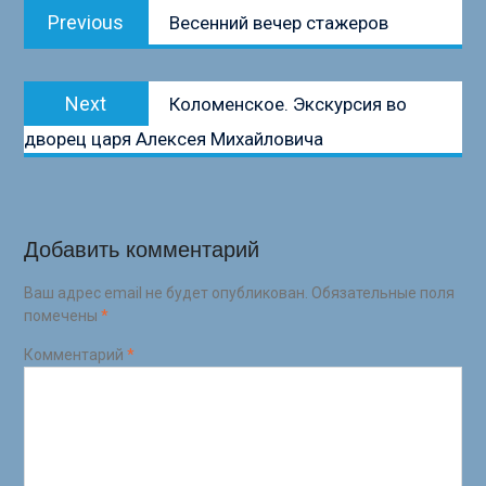
Previous
Previous
Весенний вечер стажеров
по
post:
записям
Next
Next
Коломенское. Экскурсия во
post:
дворец царя Алексея Михайловича
Добавить комментарий
Ваш адрес email не будет опубликован.
Обязательные поля
помечены
*
Комментарий
*