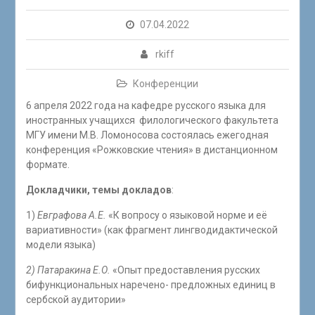
07.04.2022
rkiff
Конференции
6 апреля 2022 года на кафедре русского языка для
иностранных учащихся филологического факультета
МГУ имени М.В. Ломоносова состоялась ежегодная
конференция «Рожковские чтения» в дистанционном
формате.
Докладчики, темы докладов
:
1)
Евграфова А.Е.
«К вопросу о языковой норме и её
вариативности» (как фрагмент лингводидактической
модели языка)
2) Патаракина Е.О.
«Опыт предоставления русских
бифункциональных наречено- предложных единиц в
сербской аудитории»