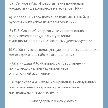
3)
Сапунова А.В.
«Представление номинаций
множеств лиц в комплексе материалов ТРКИ»
4)
Серова Е.С.
«Ассоциативное поле «КРАСНЫЙ» в
русском и китайском языковом сознании»
5)
Т.И. Кузина
«Универсальные и национально-
специфические трудности в усвоении
функционирования ОП с глаголами
делать/сделать
»
6)
Ван Си
«Русское полифункциональное высказывание
вот это да
и его китайские эквиваленты»
7) Матиишина И.Р.
«К вопросу о представлении
полифункциональных компаративов
в иноязычной аудитории»
8)
Сафронова А.А.
«Функционирование диминутивных
прилагательных и наречий в русском языке:
лингводидактический аспект»
Благодарим всех за участие!