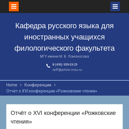
Skip
to
Кафедра русского языка для
content
иностранных учащихся
филологического факультета
МГУ имени М. В. Ломоносова
8 (495) 939-53-29
rkiff@philol.msu.ru
Home
Конференции
Отчёт о XVI конференции «Рожковские чтения»
Отчёт о XVI конференции «Рожковские
чтения»