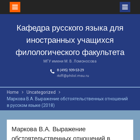
Skip
to
Кафедра русского языка для
content
иностранных учащихся
филологического факультета
МГУ имени М. В. Ломоносова
8 (495) 939-53-29
rkiff@philol.msu.ru
Home
Uncategorized
Маркова В.А. Выражение обстоятельственных отношений
в русском языке (2018)
Маркова В.А. Выражение
обстоятельственных отношений в