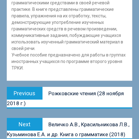
грамматическими средствами в своей речевой
практике. В книге представлены грамматические
правила, упражнения на их отработку, тексты,
демонстрирующие употребление изученных
грамматических средств в речевом произведении,
коммуникативные задания, побуждающие учащихся
использовать изученный грамматический материал в
своей речи.
Учебное пособие предназначено для работы в группах
иностранных учащихся по программе второго уровня
ТРКИ.
Навигация
Previous
Previous
Рожковские чтения (28 ноября
по
post:
2018 г.)
записям
Next
Next
Величко А.В., Красильникова Л.В.,
post:
Кузьминова Е.А. и др. Книга о грамматике (2018)