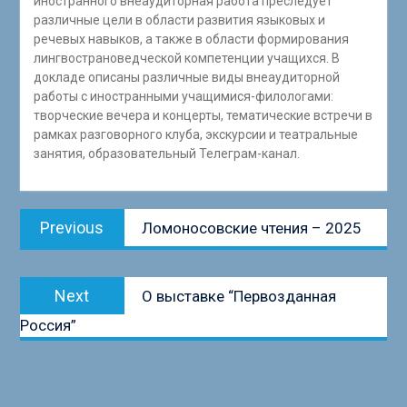
иностранного внеаудиторная работа преследует
различные цели в области развития языковых и
речевых навыков, а также в области формирования
лингвострановедческой компетенции учащихся. В
докладе описаны различные виды внеаудиторной
работы с иностранными учащимися-филологами:
творческие вечера и концерты, тематические встречи в
рамках разговорного клуба, экскурсии и театральные
занятия, образовательный Телеграм-канал.
Навигация
Previous
Previous
Ломоносовские чтения – 2025
по
post:
записям
Next
Next
О выставке “Первозданная
post:
Россия”