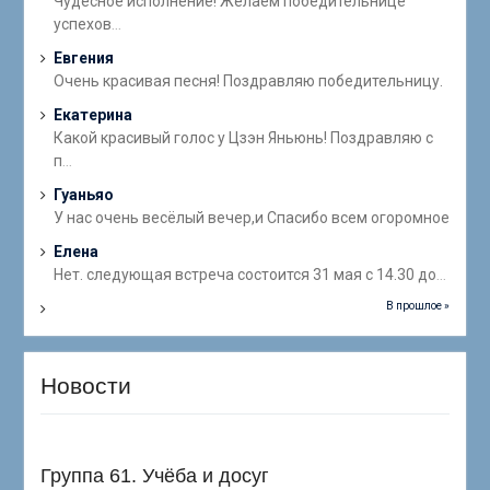
Чудесное исполнение! Желаем победительнице
успехов
...
Евгения
Очень красивая песня! Поздравляю победительницу.
Екатерина
Какой красивый голос у Цзэн Яньюнь! Поздравляю с
п
...
Гуаньяо
У нас очень весёлый вечер,и Спасибо всем огоромное
Елена
Нет. следующая встреча состоится 31 мая с 14.30 до
...
В прошлое »
Новости
Группа 61. Учёба и досуг