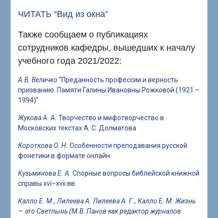
ЧИТАТЬ “Вид из окна”
Также сообщаем о публикациях
сотрудников кафедры, вышедших к началу
учебного года 2021/2022:
А.В. Величко
“Преданность профессии и верность
призванию. Памяти Галины Ивановны Рожковой (1921 –
1994)”
Жукова А. А.
Творчество и мифотворчество в
Московских текстах А. С. Долматова
Короткова О. Н.
Особенности преподавания русской
фонетики в формате онлайн
Кузьминова Е. А.
Спорные вопросы библейской книжной
справы xvi–xvii вв
Калло Е. М., Лилеева А.
Лилеева А. Г., Калло Е. М.
Жизнь
— это Светлынь (М.В. Панов как редактор журналов