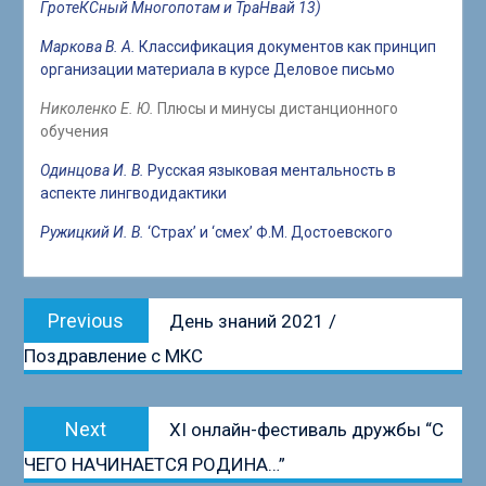
ГротеКСный Многопотам и ТраНвай 13)
Маркова В. А.
Классификация документов как принцип
организации материала в курсе Деловое письмо
Николенко Е. Ю.
Плюсы и минусы дистанционного
обучения
Одинцова И. В.
Русская языковая ментальность в
аспекте лингводидактики
Ружицкий И. В.
‘Страх’ и ‘смех’ Ф.М. Достоевского
Навигация
Previous
Previous
День знаний 2021 /
по
post:
Поздравление с МКС
записям
Next
Next
XI онлайн-фестиваль дружбы “С
post:
ЧЕГО НАЧИНАЕТСЯ РОДИНА…”